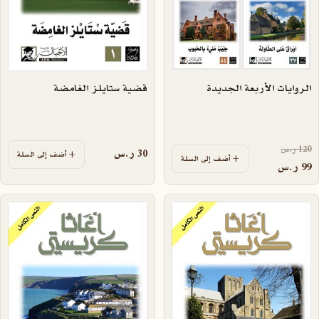
الروايات الأربعة الجديدة
قضية ستايلز الغامضة
السعر الأصلي هو: 120 ر.س.
120
ر.س
30
ر.س
أضف إلى السلة
أضف إلى السلة
السعر الحالي هو: 99 ر.س.
99
ر.س