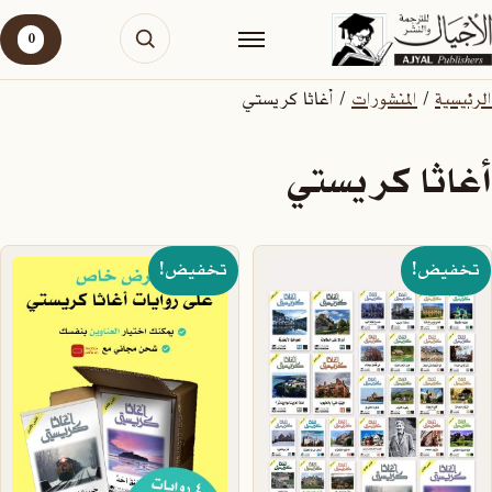
0
الرئيسية
/
المنشورات
/ أغاثا كريستي
أغاثا كريستي
تخفيض!
تخفيض!