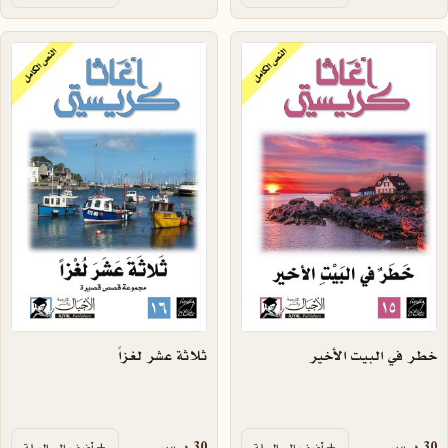
خطر في البيت الأخير
ثلاثة عشر لغزاً
30
ر.س
30
ر.س