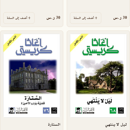
30
ر.س
30
ر.س
أضف إلى السلة
أضف إلى السلة
ليل لا ينتهي
الستارة