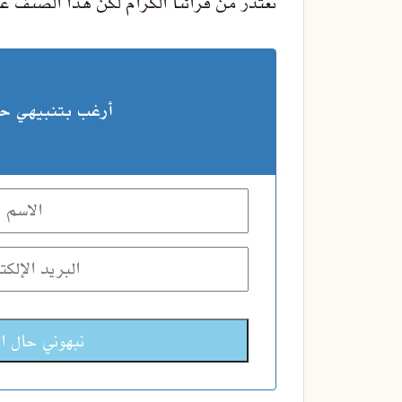
نعتذر من قرائنا الكرام لكن هذا الصنف غير
أرغب بتنبيهي حا
نبهوني حال ا