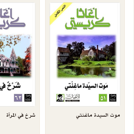
موت السيدة ماغنتي
شرخ في المرآة