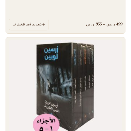
نطاق السعر: من ⁦499 ر.س⁩ خلال ⁦955 ر.س⁩
499
ر.س
–
955
ر.س
تحديد أحد الخيارات
هناك العديد من الأشكال المختلفة لهذا المنتج. يمكن اختيار الخيارات