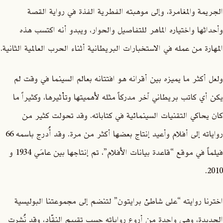
الجريمة والمغامرة، وإلى موهبته الفطرية الفذة في رواية القصة
وأحداثها واختياره الماهر للتفاصيل والحوار، ويبدو أنه اكتسب هذه
المهارة من عمله في الاستخبارات البريطانية أثناء الحرب العالمية الثانية.
ولعل أكثر ما يميزه بين أقرانه هو افتتانه بعالم السينما في وقت لم
يكن أي كاتب بريطاني آخر مدركاً مثله لأهميتها وتأثيرها، وكثيراً ما
كان يحاكي التقنيات السينمائية في كتاباته. وقد تحولت كثير من
رواياته إلى أفلام وأعيد إنتاج بعضها أكثر من مرة. وقد أُدرج باسمه 66
فيلماً في موقع “قاعدة بيانات الأفلام”، تم إنتاجها بين عامَي 1934 و
2010.
اخترنا روايته “على شاطئ برايتون” لتنضم إلى مجموعتنا البوليسية
الجديدة، وهي واحدة من أروع رواياته حسب تقييم النقّاد، وقد نُشرت