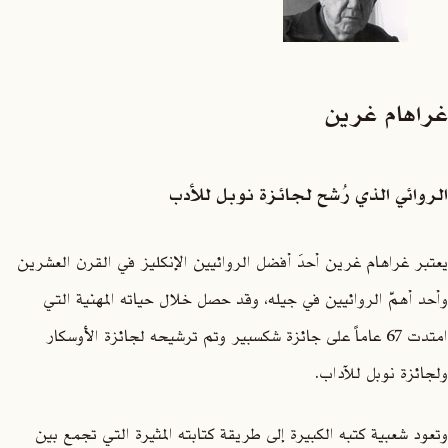
غراهام غرين
الروائي الذي رُشح لجائزة نوبل للأدب
يعتبر غراهام غرين أحدَ أفضل الروائيين الإنكليز في القرن العشرين
وأحد أهمّ الروائيين في جيله، وقد حصل خلال حياته المهنية التي
امتدت 67 عاماً على جائزة شكسبير وتم ترشيحه لجائزة الأوسكار
ولجائزة نوبل للآداب.
وتعود شعبية كتبه الكبيرة إلى طريقة كتابته المثيرة التي تجمع بين