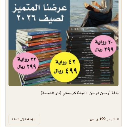
باقة أرسين لوبين + أجاثا كريستي (دار النجمة)
السعر الأصلي هو: 710 ر.س.
السعر الحالي هو: 499 ر.س.
499
ر.س
710
ر.س
إضافة إلى السلة