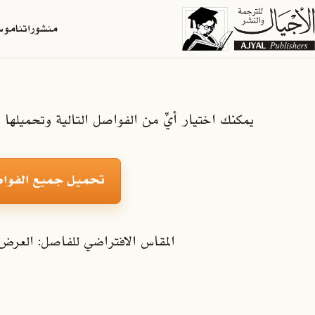
منشوراتنا
موسو
يمكنك اختيار أيِّ من الفواصل التالية وتحميلها ف
تحميل جميع الفواصل
المقاس الافتراضي للفاصل: العرض = 50 ملم، الارتفاع = 160