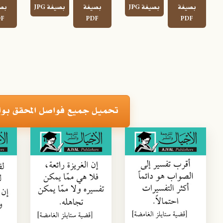
بصيغة
بصيغة JPG
بصيغة
بصيغة JPG
بص
F
PDF
PDF
ف
تحميل جميع فواصل المحقق بوارو