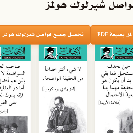
واصل شيرلوك هولمز
بصيغة PDF
تحميل جميع فواصل شيرلوك هولمز بصي