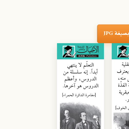
غة JPG