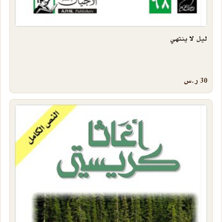
ليل لا ينتهي
30
ر.س