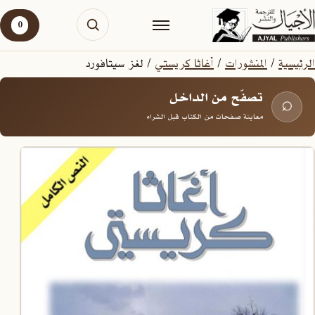
0
الرئيسية
/
المنشورات
/
أغاثا كريستي
/ لغز سيتافورد
تصفّح من الداخل
⌕
معاينة صفحات من الكتاب قبل الشراء