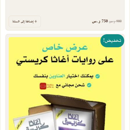
السعر الأصلي هو: 900 ر.س.
السعر الحالي هو: 750 ر.س.
750
ر.س
900
ر.س
إضافة إلى السلة
تخفيض!