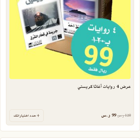
عرض 4 روايات أغاثا كريستي
السعر الأصلي هو: 120 ر.س.
السعر الحالي هو: 99 ر.س.
99
ر.س
120
ر.س
حدد اختياراتك