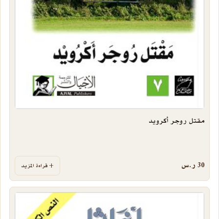
مقتل روجر أكرويد
30
ر.س
قراءة المزيد