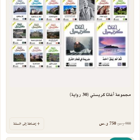
مجموعة أغاثا كريستي (30 رواية)
السعر الأصلي هو: 900 ر.س.
السعر الحالي هو: 750 ر.س.
750
ر.س
900
ر.س
إضافة إلى السلة