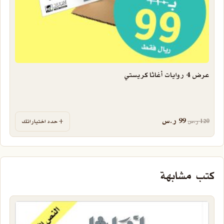
عرض 4 روايات أغاثا كريستي
السعر الأصلي هو: 120 ر.س.
السعر الحالي هو: 99 ر.س.
99
ر.س
120
ر.س
حدد اختياراتك
كتب مشابهة