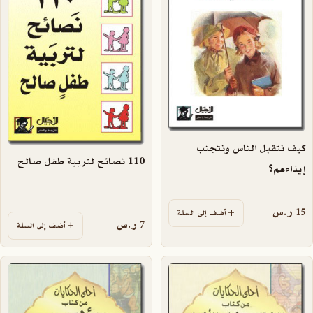
كيف نتقبل الناس ونتجنب
110 نصائح لتربية طفل صالح
إيذاءهم؟
15
ر.س
أضف إلى السلة
7
ر.س
أضف إلى السلة