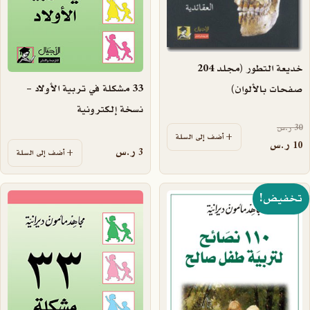
خديعة التطور (مجلد 204
33 مشكلة في تربية الأولاد –
صفحات بالألوان)
نسخة إلكترونية
السعر الأصلي هو: 30 ر.س.
30
ر.س
أضف إلى السلة
السعر الحالي هو: 10 ر.س.
10
ر.س
3
ر.س
أضف إلى السلة
تخفيض!