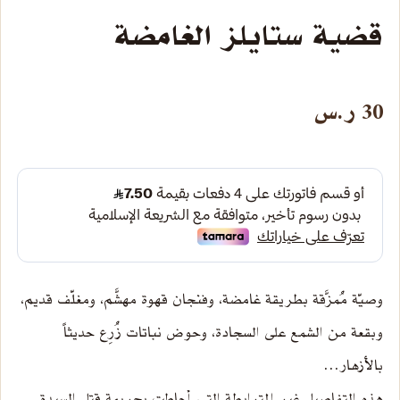
قضية ستايلز الغامضة
30
ر.س
وصيّة مُمزَّقة بطريقة غامضة، وفنجان قهوة مهشَّم، ومغلّف قديم،
وبقعة من الشمع على السجادة، وحوض نباتات زُرِع حديثاً
بالأزهار…
هذه التفاصيل غير المترابطة التي أحاطت بجريمة قتل السيدة