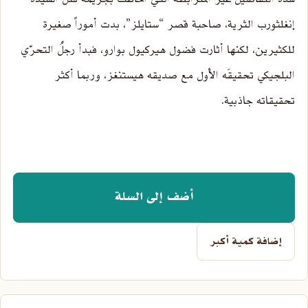
إنغلثورب الثرية، صاحبة قصر “ستايلز”، بدت أموراً صغيرة
للكثيرين، لكنها أثارت فضول هيركيول بوارو، فبدأ رجلُ التحرّي
البلجيكي تحقيقَه الأول مع صديقه هيستنغز، وربما أكثر
تحقيقاته جاذبية.
أضف إلى السلة
إضافة كمية أكبر