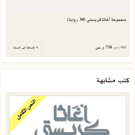
مجموعة أغاثا كريستي (30 رواية)
السعر الأصلي هو: 900 ر.س.
السعر الحالي هو: 750 ر.س.
750
ر.س
900
ر.س
إضافة إلى السلة
كتب مشابهة