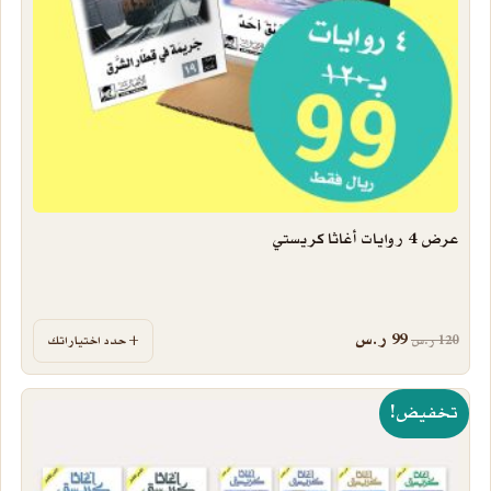
عرض 4 روايات أغاثا كريستي
السعر الأصلي هو: 120 ر.س.
السعر الحالي هو: 99 ر.س.
99
ر.س
120
ر.س
حدد اختياراتك
تخفيض!