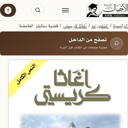
0
الرئيسية
/
المنشورات
/
أغاثا كريستي
/ قضية ستايلز الغامضة
تصفّح من الداخل
⌕
معاينة صفحات من الكتاب قبل الشراء