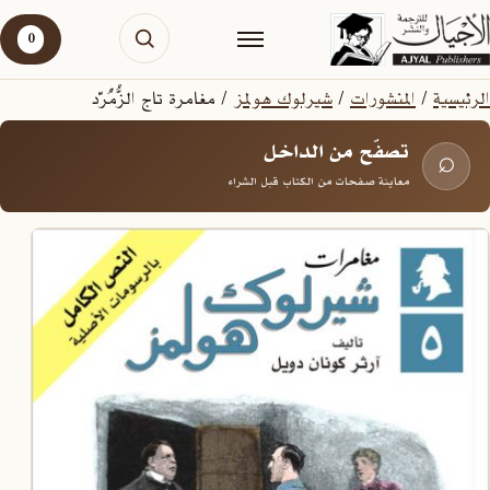
0
الرئيسية
/
المنشورات
/
شيرلوك هولمز
/ مغامرة تاج الزُّمُرّد
تصفّح من الداخل
⌕
معاينة صفحات من الكتاب قبل الشراء