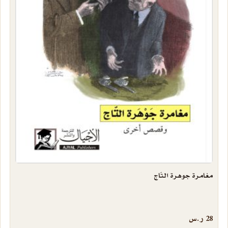
مغامرة جوهرة التّاج
28
ر.س