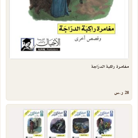
مغامرة راكبة الدرّاجة
28
ر.س