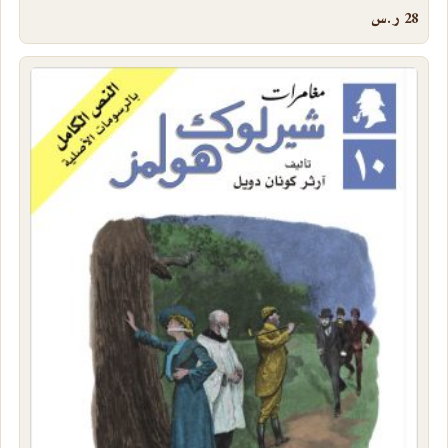
28
ر.س