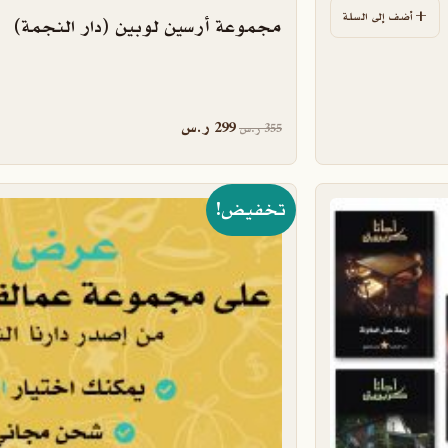
أضف إلى السلة
مجموعة أرسين لوبين (دار النجمة)
السعر الأصلي هو: 355 ر.س.
السعر الحالي هو: 299 ر.س.
299
ر.س
355
ر.س
تخفيض!