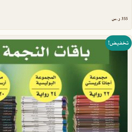
355
ر.س
هناك العديد من الأشكال المختلفة لهذا المنتج. يمكن اختيار ا
تخفيض!