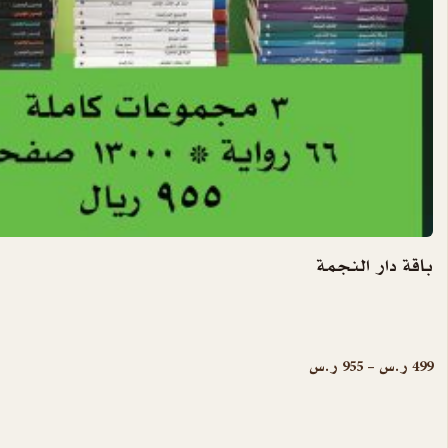
باقة دار النجمة
نطاق السعر: من ⁦499 ر.س⁩ خلال ⁦955 ر.س⁩
499
ر.س
–
955
ر.س