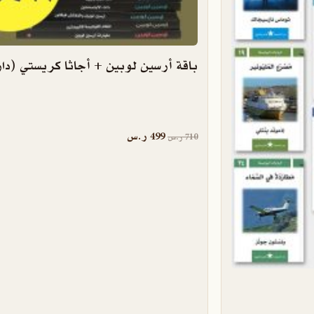
باقة أرسين لوبين + أجاثا كريستي (دا
السعر الأصلي هو: 710 ر.س.
السعر الحالي هو: 499 ر.س.
499
ر.س
710
ر.س