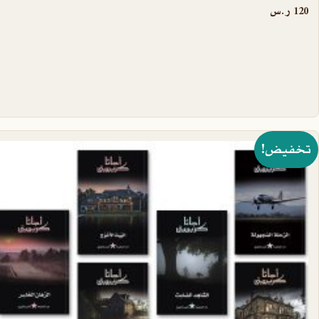
120
ر.س
تخفيض!