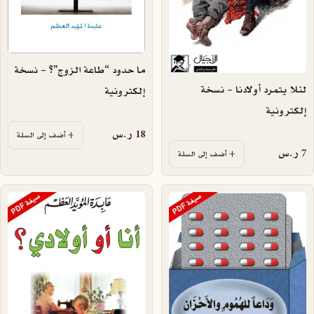
ما حدود “طاعة الزوج”؟ – نسخة
لئلا يتمرد أولادنا – نسخة
إلكترونية
إلكترونية
18
ر.س
أضف إلى السلة
7
ر.س
أضف إلى السلة