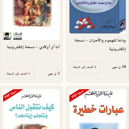
وداعاً للهموم والأحزان – نسخة
أنا أو أولادي – نسخة إلكترونية
إلكترونية
10
ر.س
أضف إلى السلة
3
ر.س
أضف إلى السلة