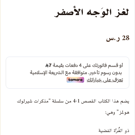
لغز الوَجه الأصفر
28
ر.س
يضم هذا الكتاب القصص 1-4 من سلسلة “مذكرات شيرلوك
هولمز” وهي:
ذو الغُرّة الفضية