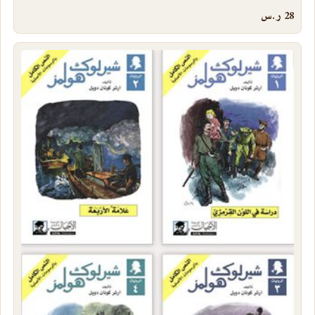
28
ر.س