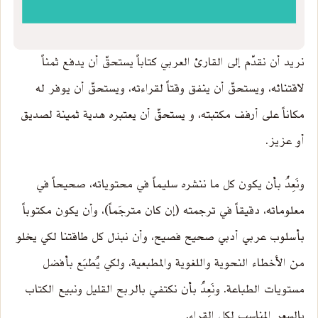
نريد أن نقدّم إلى القارئ العربي كتاباً يستحقّ أن يدفع ثمناً
لاقتنائه، ويستحقّ أن ينفق وقتاً لقراءته، ويستحقّ أن يوفر له
مكاناً على أرفف مكتبته، و يستحقّ أن يعتبره هدية ثمينة لصديق
أو عزيز.
ونَعِدُ بأن يكون كل ما ننشره سليماً في محتوياته، صحيحاً في
معلوماته، دقيقاً في ترجمته (إن كان مترجَماً)، وأن يكون مكتوباً
بأسلوب عربي أدبي صحيح فصيح، وأن نبذل كل طاقتنا لكي يخلو
من الأخطاء النحوية واللغوية والمطبعية، ولكي يُطبَع بأفضل
مستويات الطباعة. ونَعِدُ بأن نكتفي بالربح القليل ونبيع الكتاب
بالسعر المناسب لكل القراء.