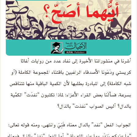
أشرنا في منشوراتنا الأخيرة إلى نفاد عدد من روايات أغاثا
كريستي ودَعَونا الأصدقاء الراغبين باقتناء المجموعة الكاملة (أو
شبه الكاملة) إلى المبادرة بطلبها لأن الكمية الباقية منها تتناقص
بسرعة، فسألَنا بعض القراء الأعزاء: لماذا تكتبون “نفدَت” الكمّية
بالدال؟ أليس الصواب “نفذت” بالذال؟
الجواب: الفعل “نفد” بالدال معناه فَنِيَ وانتهى، ومنه قوله تعالى:
“ما عندكم يَنفَد وما عند الله باق”. أما الفعل “نفذ” بالذال فمعناه