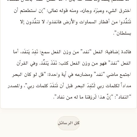
اخترق الشيء وعبَرَه وجازه، ومنه قوله تعالى: “إن استطعتم أن
تَنفُذوا من أقطار السماوات والأرض فانفذوا، لا تنفُذون إلا
بسلطان”.
فائدة إضافية: الفعل “نفد” من وزن الفعل سمع: نَفِدَ يَنفَد، أما
الفعل “نفذ” فهو من وزن الفعل كتب: نَفَذَ يَنفُذ. وفي القرآن
اجتمع ماضي “نفد” ومضارعه في آية واحدة: “قل لو كان البحر
مداداً لكلمات ربي لَنَفِدَ البحر قبل أن تَنفَدَ كلمات ربي”، والمصدر
“النفاد”: “إنّ هذا لَرزقنا ما له من نفاد”.
كل الرسائل